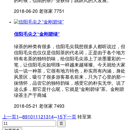
的时候，信阳的茶产业获得了跳跃式的大发展。
2018-06-20
老张家
7751
信阳毛尖之“金刚碧绿”
绿茶的种类有很多，信阳毛尖我想很多人都听说过，但
信阳毛尖也仅仅是信阳茶的代名词，正是由于各个地方
特有名茶的独特韵味，给信阳毛尖添上了浓墨重彩的一
笔，让信阳毛尖如明珠一样越来越璀璨。今天就给大家
说一说一种茶，它很有地方特色，朴实而有内涵，身处
风景区，吸引了很多游客慕名前来，只为了心里的那一
抹情怀，品尝它的独特韵味，感受它的朴实无华。说了
这么多，那它是什么呢，它就是“金刚碧绿”茶。金刚碧
绿茶主产于商城
2018-05-21
老张家
7493
...
...
上一页
1
8
9
10
11
12
13
14
15
下一页
转至第