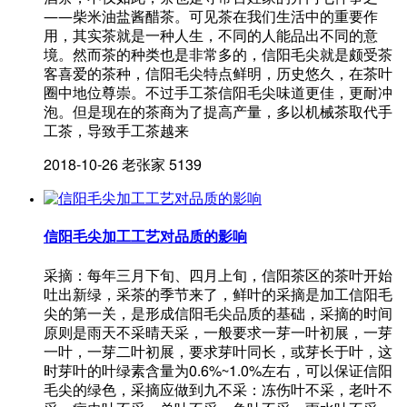
——柴米油盐酱醋茶。可见茶在我们生活中的重要作
用，其实茶就是一种人生，不同的人能品出不同的意
境。然而茶的种类也是非常多的，信阳毛尖就是颇受茶
客喜爱的茶种，信阳毛尖特点鲜明，历史悠久，在茶叶
圈中地位尊崇。不过手工茶信阳毛尖味道更佳，更耐冲
泡。但是现在的茶商为了提高产量，多以机械茶取代手
工茶，导致手工茶越来
2018-10-26
老张家
5139
信阳毛尖加工工艺对品质的影响
采摘：每年三月下旬、四月上旬，信阳茶区的茶叶开始
吐出新绿，采茶的季节来了，鲜叶的采摘是加工信阳毛
尖的第一关，是形成信阳毛尖品质的基础，采摘的时间
原则是雨天不采晴天采，一般要求一芽一叶初展，一芽
一叶，一芽二叶初展，要求芽叶同长，或芽长于叶，这
时芽叶的叶绿素含量为0.6%~1.0%左右，可以保证信阳
毛尖的绿色，采摘应做到九不采：冻伤叶不采，老叶不