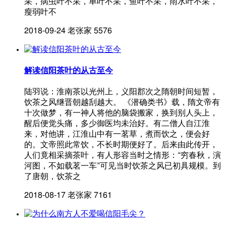
采，病虫叶不采，单叶不采，鱼叶不采，雨水叶不采，
瘦弱叶不
2018-09-24
老张家
5576
解读信阳茶叶的从古至今
陆羽说：淮南茶以光州上，义阳郡次之隋朝时间短暂，
饮茶之风继晋朝越刮越大。 《潜确类书》载，隋文帝有
十次做梦，有一神人将他的脑袋搬家，换到别人头上，
醒后便觉头痛，多少御医均未治好。有二僧人自江淮
来，对他讲，江淮山中有一茗草，煮而饮之，便会好
的。文帝照此常饮，不长时期便好了。后来由此传开，
人们竟相采摘茶叶，有人形容当时之情形：“穷春秋，演
河图，不如载茗一车”可见当时饮茶之风已初具规模。到
了唐朝，饮茶之
2018-08-17
老张家
7161