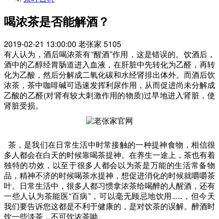
喝浓茶是否能解酒？
2019-02-21 13:00:00
老张家
5105
有人认为，酒后喝浓茶有
“
醒酒
”
作用，这是错误的。饮酒后，
酒中的乙醇经胃肠道进入血液，在肝脏中先转化为乙醛，再转
化为乙酸，然后分解成二氧化碳和水经肾排出体外。而酒后饮
浓茶，茶中咖啡碱可迅速发挥利尿作用，从而促进尚未分解成
乙酸的乙醛
(
对肾有较大刺激作用的物质
)
过早地进入肾脏，使
肾脏受损。
茶，是我们在日常生活中时常接触的一种提神食物，相信很
多人都会在白天的时候靠喝茶提神。在养生一途上，茶也有着
独特的功效，以至于很多人都会以为茶是万能的生活常备物
品，精神不济的时候喝茶水提神，想促进消化的时候就嚼嚼茶
叶。日常生活中，很多人都习惯拿浓茶给喝醉的人醒酒，还有
一些人认为茶能医
“
百病
”
，可以毫无顾忌地饮用
……
，但今天
我们要告诉您这都是不利于健康的，是对饮茶的误解。醉酒时
饮一些淡茶，不可饮浓茶呦。