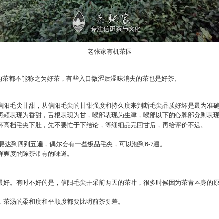
老张家有机茶园
涩”的茶都不能称之为好茶，有些入口微涩后涩味消失的茶也是好茶。
信阳毛尖甘甜，从信阳毛尖的甘甜强度和持久度来判断毛尖品质好坏是最为准
两颊表现为香甜，舌根表现为甘，喉部表现为生津，喉部以下的心脾部分则表
杯高档毛尖下肚，先不要忙于下结论，等细细品完回甘后，再给评价不迟。
尖要达到四到五遍，偶尔会有一些极品毛尖，可以泡到6-7遍。
鲜爽度的陈茶带有的味道。
最好。有时不好的是，信阳毛尖开采前两天的茶叶，很多时候因为茶青本身的
，茶汤的柔和度和平顺度都要比明前茶要差。