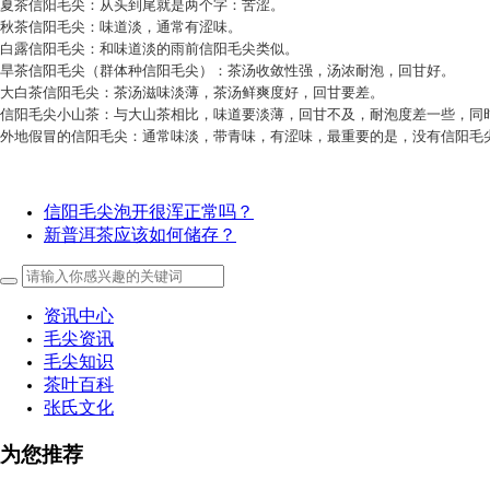
夏茶信阳毛尖：从头到尾就是两个字：苦涩。
秋茶信阳毛尖：味道淡，通常有涩味。
白露信阳毛尖：和味道淡的雨前信阳毛尖类似。
旱茶信阳毛尖（群体种信阳毛尖）：茶汤收敛性强，汤浓耐泡，回甘好。
大白茶信阳毛尖：茶汤滋味淡薄，茶汤鲜爽度好，回甘要差。
信阳毛尖小山茶：与大山茶相比，味道要淡薄，回甘不及，耐泡度差一些，同
外地假冒的信阳毛尖：通常味淡，带青味，有涩味，最重要的是，没有信阳毛
信阳毛尖泡开很浑正常吗？
新普洱茶应该如何储存？
资讯中心
毛尖资讯
毛尖知识
茶叶百科
张氏文化
为您推荐