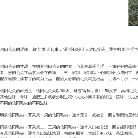
信阳毛尖的涩味：和“苦”相比起来，“涩”茶比较让人难以接受，通常明显带“
信阳毛尖的甘甜：在购买信阳毛尖的时候，与其去感受苦涩，不如好好的品味
要，好的毛尖在品饮后会在两颊、舌根、喉部、喉部以下心脾部分形成回甘，
能在喉部生津有甘的就为上品，能沁人心脾的毛尖就是极品，可遇不可求。一
信阳毛尖的耐泡度：信阳毛尖素以“味浓、耐泡”著称，按1：50投茶，高档毛
其他滋味，青味，施肥过多或者炒制过程中火太小而常有的味道；陈味，失去
不同的信阳毛尖的不同滋味：
明前信阳毛尖（开采第一周的信阳毛尖）通常无苦，或微苦，回甘和耐泡度都
雨前信阳毛尖（开采第二、三周的信阳毛尖）通常入口微苦涩，回甘能到喉部
春尾信阳毛尖：通常入口滋味浓烈，稍微有回甘，大部分有火味，茶汤粗糙。