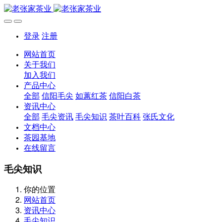
登录
注册
网站首页
关于我们
加入我们
产品中心
全部
信阳毛尖
如蕙红茶
信阳白茶
资讯中心
全部
毛尖资讯
毛尖知识
茶叶百科
张氏文化
文档中心
茶园基地
在线留言
毛尖知识
你的位置
网站首页
资讯中心
毛尖知识