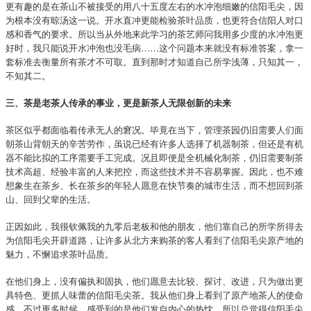
更有趣的是在茶山不被接受的用八十五度左右的水冲泡细嫩的信阳毛尖，因
为根本没有晾汤这一说。开水直冲更能检验茶叶品质，也更符合信阳人对口
感和香气的要求。所以当从外地来此学习的茶艺师问我用多少度的水冲泡更
好时，我只能说开水冲泡也没毛病……这个问题本来就没有标准答案，拿一
套标准去衡量所有茶才不可取。直到那时才知道自己所学浅薄，只知其一，
不知其二。
三、茶是老茶人传承的事业，更是新茶人无限创新的未来
茶区似乎都面临着传承无人的窘况。毕竟在当下，管理茶园仍旧需要人们面
朝茶山背朝天的辛苦劳作，虽说已经有许多人选择了机器制茶，但还是有机
器不能比拟的工序需要手工完成。况且即便是全机械化制茶，仍旧需要制茶
技术高超、经验丰富的人来把控，而这些技术并不容易掌握。因此，也不难
想象生在茶乡、长在茶乡的年轻人愿意在快节奏的城市生活，而不想回到茶
山、回到父辈的生活。
正因如此，我很钦佩我的九零后老板和他的朋友，他们靠自己的所学所得去
为信阳毛尖开辟道路，让许多从北方来购茶的客人看到了信阳毛尖原产地的
魅力，不懈追求茶叶品质。
在他们身上，没有偏执和固执，他们愿意去比较、探讨、改进，只为做出更
具特色、更抓人味蕾的信阳毛尖茶。我从他们身上看到了原产地茶人的使命
感，不过更多时候，感受到的是他们发自内心的热忱，所以总觉得信阳毛尖