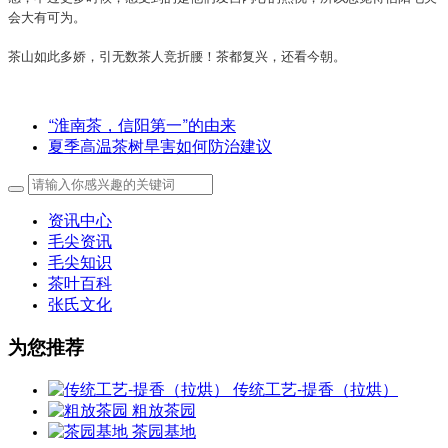
会大有可为。
茶山如此多娇，引无数茶人竞折腰！茶都复兴，还看今朝。
“淮南茶，信阳第一”的由来
夏季高温茶树旱害如何防治建议
资讯中心
毛尖资讯
毛尖知识
茶叶百科
张氏文化
为您推荐
传统工艺-提香（拉烘）
粗放茶园
茶园基地