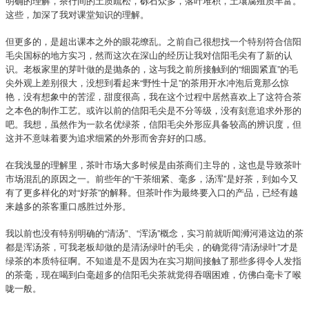
明确的理解，茶行间的土质疏松，砾石众多，落叶堆积，土壤腐殖质丰富。
这些，加深了我对课堂知识的理解。
但更多的，是超出课本之外的眼花缭乱。之前自己很想找一个特别符合信阳
毛尖国标的地方实习，然而这次在深山的经历让我对信阳毛尖有了新的认
识。老板家里的芽叶做的是抛条的，这与我之前所接触到的“细圆紧直”的毛
尖外观上差别很大，没想到看起来“野性十足”的茶用开水冲泡后竟那么惊
艳，没有想象中的苦涩，甜度很高，我在这个过程中居然喜欢上了这符合茶
之本色的制作工艺。或许以前的信阳毛尖是不分等级，没有刻意追求外形的
吧。我想，虽然作为一款名优绿茶，信阳毛尖外形应具备较高的辨识度，但
这并不意味着要为追求细紧的外形而舍弃好的口感。
在我浅显的理解里，茶叶市场大多时候是由茶商们主导的，这也是导致茶叶
市场混乱的原因之一。前些年的“干茶细紧、毫多，汤浑”是好茶，到如今又
有了更多样化的对“好茶”的解释。但茶叶作为最终要入口的产品，已经有越
来越多的茶客重口感胜过外形。
我以前也没有特别明确的“清汤”、“浑汤”概念，实习前就听闻浉河港这边的茶
都是浑汤茶，可我老板却做的是清汤绿叶的毛尖，的确觉得“清汤绿叶”才是
绿茶的本质特征啊。不知道是不是因为在实习期间接触了那些多得令人发指
的茶毫，现在喝到白毫超多的信阳毛尖茶就觉得吞咽困难，仿佛白毫卡了喉
咙一般。