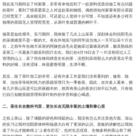
我在实习期间去了何家寨，非常有幸地尝到了一款原料优质但做工有点问题
的茶叶，看到了惜茶爱茶之人对这款茶的惋惜。偶然得知何家寨有部分茶园
已经荒芜了，虽未能见到，可还是让人觉得十分可惜，不知道还有多少得天
独厚的茶因无人管理而荒芜，从茶叶变成普通的树叶子。
做茶是如此艰辛。实习期间，我体验了几次上山采茶，深刻体会到信阳毛尖
的采摘难度不是一般的大。有在外地实习的同学说当地人一天可以采十斤左
右，之前年年在南方采茶的阿姨也说毛尖是她采过最难采的茶，极其熟练的
采茶工一天最多只能采到四斤左右。我们在4月16日去了一片没有经过人工
管理的山上，采了些在林间肆意生长的茶，没想到采得那么大的茶竟出乎意
料的好喝，没有涩味，杯底蜜香明显，生津不断。
其实，除了茶叶加工的辛劳，还有许多工作是我们没有看到的，修剪、除
草、治虫等等耗时耗力的茶园管理只为一季春茶。因此，在许多人看来，拥
有几片茶山应是可以所获颇丰的，然而有茶山的茶农们却不以为然。只有他
们自己知晓茶园管理和茶叶制作的辛苦和疲心竭虑。
二、茶生长在教科书里，更生长在无限丰富的土壤和掌心里
之前上茶山，除了满眼的碧色和绵延的山，我没有怎么关注其他方面。深山
的实习让我对信阳群体种和福鼎大白有了更深的认识。老板的讲解也让我知
道了什么才能称得上“上者生烂石”，也对生态优良、生物多样的茶山有了稍