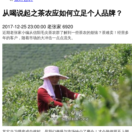
从喝说起之茶农应如何立足个人品牌？
2017-12-25 23:00:00
老张家
6920
近期老张家小编从信阳毛尖茶农群了解到一些茶农的烦恼？茶难卖！经营多
年的客户，随着市场的大冲击一点点流失。
其实当习惯变成自然时，是我们傲慢与市场缺少了磨合！才会致使跟不上脚