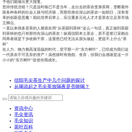
予他们能做出更大报复。
坚持传统没错？只是这时格已不是当年，走出去的茶农变身茶商，垄断着外
面各种各样的社会人脉与经济脉，而那些身在深山的茶农一如朝日，没有变
革的创新是恶魔！因此培养后辈上，应注重多元化人才才是茶农立足茶市场
立脚点。
一直以来很多卖茶的人都喜欢用“从茶园到茶杯”这么一句话，真正做到茶园
到茶杯的也只有那些在深山的茶农！纵观信阳本土茶企，若不是签订采购合
同再者就是下乡收购干茶，这显然已经无法从源头做起，更提不上什么“茶
杯”
在人力、物力都高涨迅猛的时代，坚守那一片“东方树叶”，已经成为我们这
一代茶农不可丢弃的资产！虽然彼时有抱怨、舍弃，但我们会感谢是这一片
小小的“东方树叶”促使你我成长。
信阳毛尖茶生产中几个问题的探讨
从喝说起之毛尖茶放隔夜是否能喝？
资讯中心
毛尖资讯
毛尖知识
茶叶百科