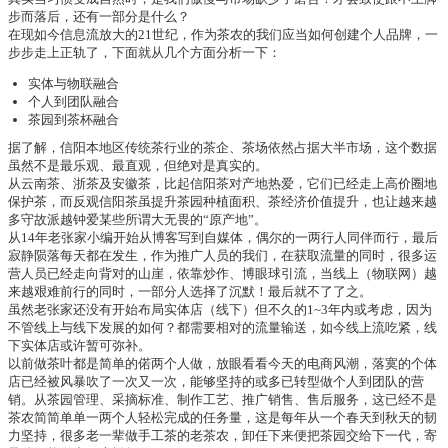
步而落后，还有一部分是什么？
在现如今信息流放大的21世纪，作为茶农的我们应当如何创建个人品牌，一
步步走上正轨了，下面就从几个方面分析一下：
实体与物联融合
个人到团队融合
茶园到茶杯融合
据了解，信阳本地区传统茶行业的茶企、茶场依然占据大半市场，这个数据
虽然不是最乐观、最直观，但绝对是真实的。
从云南茶、浙茶及安徽茶，比起信阳茶对产地热爱，它们已经走上高价圈地
保护茶，而反观信阳茶虽提升茶园种植面积、茶经济价值提升，也让越来越
多守故派越钟爱某些所谓大无畏的“原产地”。
从14年老张家小编开始从博客写到自媒体，偶尔的一两行人同伴而行，最后
寂静陨落每天都在发生，作为推广人员的我们，在获取流量的同时，很多运
营人员已经走向背对的山崖，依靠炒作、博眼球引流，当线上（物联网）越
来越艰难前行的同时，一部分人选择了沉默！最后就不了了之。
虽然老张家还没有开始布局实体店（线下）但不久的1~3年内或考虑，因为
不管线上与线下发展的如何？都需要相对的流量输送，如今线上流吃紧，线
下实体店或许暂可弥补。
以前做茶叶都是简单的偌两个人做，放眼看看今天的电商风潮，落寞的个体
店已经被风暴吹了一次又一次，能够坚持的或多已转型做个人到团队的营
销。从茶园管理、采摘标准、制作工艺、推广销售、售后服务，这已经不是
茶农简简单单一两个人轻松完成的任务量，这是每年从一个春天到秋天的韧
力坚持，很多老一辈做手工茶的老茶农，卸任下来便把茶园交给下一代，寄