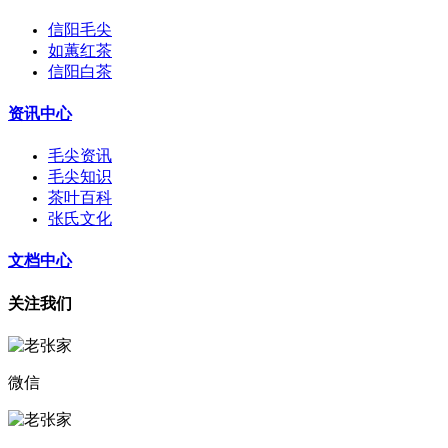
信阳毛尖
如蕙红茶
信阳白茶
资讯中心
毛尖资讯
毛尖知识
茶叶百科
张氏文化
文档中心
关注我们
微信