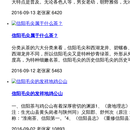
大特点是普及。无论各色人等，男女老幼，朝野雅俗，无
2016-09-13
老张家
6420
信阳毛尖属于什么茶？
分类从茶的六大分类来看，信阳毛尖和西湖龙井、碧螺春
西湖龙井不同，所以信阳毛尖又是特种炒青绿茶。外形从
度高，为特种细嫩名茶。信阳毛尖的历史信阳毛尖的历史
2016-09-12
老张家
5463
信阳毛尖的发祥地鸡公山
一、信阳茶与鸡公山有着深厚密切的渊源1、《唐地理志》载
注：生光山县黄头岗者与陕州同）义阳郡、舒州次（原注
称：“淮南茶、信阳第一。”4、《信阳县志》《重修信阳县
2016-09-02
老张家
10893