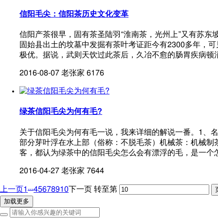
信阳毛尖：信阳茶历史文化变革
信阳产茶很早，固有茶圣陆羽“淮南茶，光州上”又有苏东
固始县出土的坟墓中发掘有茶叶考证距今有2300多年，
极优。据说，武则天饮过此茶后，久冶不愈的肠胃疾病顿
2016-08-07
老张家
6176
绿茶信阳毛尖为何有毛?
关于信阳毛尖为何有毛一说，我来详细的解说一番。1、名
部分芽叶浮在水上部（俗称：不脱毛茶）机械茶：机械制
客，都认为绿茶中的信阳毛尖怎么会有漂浮的毛，是一个
2016-04-27
老张家
7644
...
上一页
1
4
5
6
7
8
9
10
下一页
转至第
加载更多