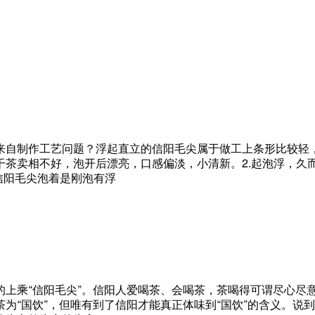
来自制作工艺问题？浮起直立的信阳毛尖属于做工上条形比较轻，
干茶卖相不好，泡开后漂亮，口感偏淡，小清新。2.起泡浮，久
信阳毛尖泡着是刚泡有浮
的上乘“信阳毛尖”。信阳人爱喝茶、会喝茶，茶喝得可谓尽心尽
为“国饮”，但唯有到了信阳才能真正体味到“国饮”的含义。说