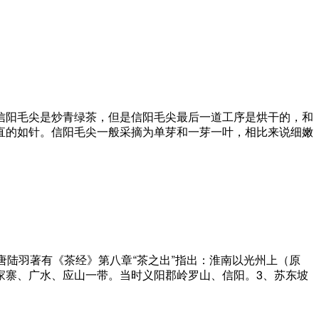
信阳毛尖是炒青绿茶，但是信阳毛尖最后一道工序是烘干的，和
直的如针。信阳毛尖一般采摘为单芽和一芽一叶，相比来说细嫩
、唐陆羽著有《茶经》第八章“茶之出”指出：淮南以光州上（原
家寨、广水、应山一带。当时义阳郡岭罗山、信阳。3、苏东坡