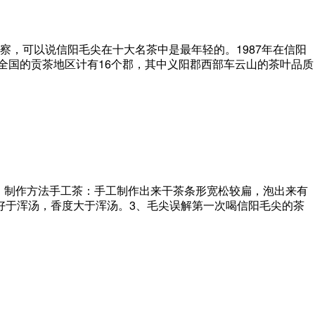
察，可以说信阳毛尖在十大名茶中是最年轻的。1987年在信阳
全国的贡茶地区计有16个郡，其中义阳郡西部车云山的茶叶品质
2、制作方法手工茶：手工制作出来干茶条形宽松较扁，泡出来有
好于浑汤，香度大于浑汤。3、毛尖误解第一次喝信阳毛尖的茶