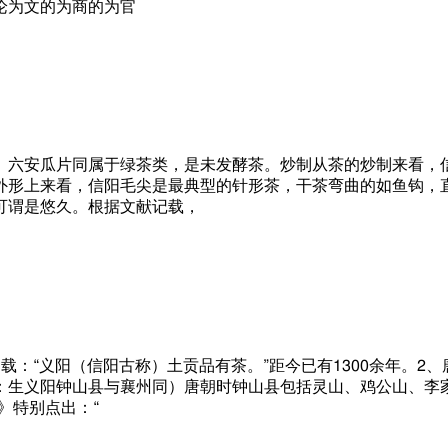
论为文的为商的为官
、六安瓜片同属于绿茶类，是未发酵茶。炒制从茶的炒制来看，
外形上来看，信阳毛尖是最典型的针形茶，干茶弯曲的如鱼钩，
可谓是悠久。根据文献记载，
：“义阳（信阳古称）土贡品有茶。”距今已有1300余年。2
：生义阳钟山县与襄州同）唐朝时钟山县包括灵山、鸡公山、李
》特别点出：“