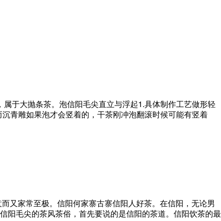
属于大抛条茶。泡信阳毛尖直立与浮起1.具体制作工艺做形轻
而沉青雕如果泡才会竖着的，干茶刚冲泡翻滚时候可能有竖着
意而又家常至极。信阳何家寨古寨信阳人好茶。在信阳，无论男
到信阳毛尖的茶风茶俗，首先要说的是信阳的茶道。信阳饮茶的最